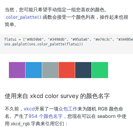
当然，您可能只希望手动指定一组您喜欢的颜色。
函数会接受一个颜色列表，操作起来也很
color_palette()
简单。
flatui = ["#9b59b6", "#3498db", "#95a5a6", "#e74c3c", "#34495e
sns.palplot(sns.color_palette(flatui))

使用来自 xkcd color survey 的颜色名字
不久前，
xkcd
开展了一项
众包工作
来为随机 RGB 颜色命
名。产生了
954 个颜色名字
，您现在可以在 seaborn 中使
用
字典来引用它们：
xkcd_rgb