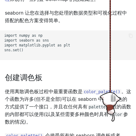
s
顺序 “cubehelix” 调色板
seaborn 让您在选择与您处理的数据类型和可视化过程中
e
自定义调色板
搭配的配色方案变得简单。
a
发散调色板
import numpy as np

r
import seaborn as sns

import matplotlib.pyplot as plt

c
自定义发散调色板
sns.set()

h
设置默认调色板
i
创建调色板
n
使用离散调色板过程中最重要函数是
。这
g
color_palette()
个函数为许多(但不是全部)可以在 seaborn 中生成颜色的
方式提供了一个接口，并且在任何具有
参数的函数
palette
的内部都可以使用(以及某些需要多种颜色时具有
参
color
数的情况)。
会接受所有的 seaborn 调色板或者
color_palette()