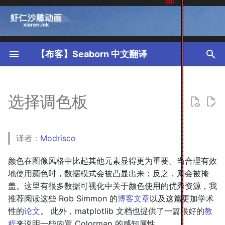
T
y
【布客】Seaborn 中文翻译
p
创建调色板
e
选择调色板
定性调色板
t
使用循环颜色系统
o
译者：
Modrisco
s
使用 Color Brewer 调色板
t
颜色在图像风格中比起其他元素显得更为重要。当合理有效
使用来自 xkcd color
地使用颜色时，数据模式会被凸显出来；反之，则会被掩
a
survey 的颜色名字
盖。这里有很多数据可视化中关于颜色使用的优秀资源，我
r
推荐阅读这些 Rob Simmon 的
博客文章
以及这篇更加学术
顺序调色板
性的
论文
。 此外，matplotlib 文档也提供了一篇很好的
教
t
程
来说明一些内置 Colormap 的感知属性。