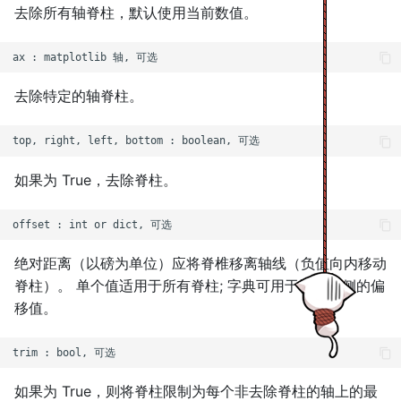
去除所有轴脊柱，默认使用当前数值。
s
e
a
去除特定的轴脊柱。
r
c
h
如果为 True，去除脊柱。
i
n
绝对距离（以磅为单位）应将脊椎移离轴线（负值向内移动
g
脊柱）。 单个值适用于所有脊柱; 字典可用于设置每侧的偏
移值。
如果为 True，则将脊柱限制为每个非去除脊柱的轴上的最