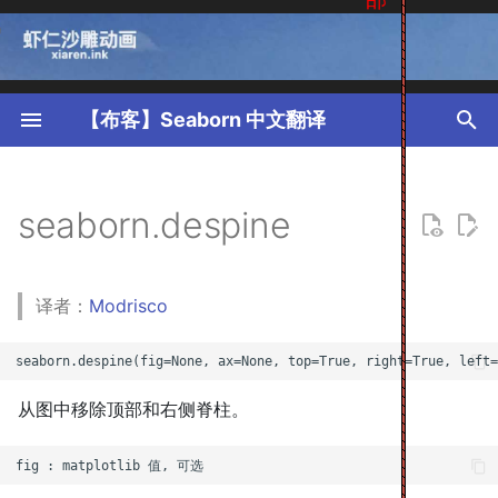
T
y
【布客】Seaborn 中文翻译
p
e
seaborn.despine
t
o
译者：
Modrisco
s
t
a
从图中移除顶部和右侧脊柱。
r
t