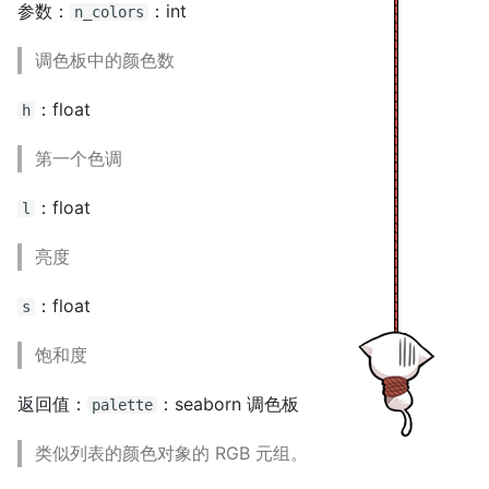
参数：
：int
n_colors
s
e
调色板中的颜色数
a
：float
h
r
第一个色调
c
：float
l
h
i
亮度
n
：float
s
g
饱和度
返回值：
：seaborn 调色板
palette
类似列表的颜色对象的 RGB 元组。