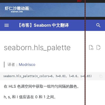
T
y
【布客】Seaborn 中文翻译
p
e
seaborn.hls_palette
t
o
译者：
Modrisco
s
t
a
在 HLS 色调空间中获取一组均匀间隔的颜色。
r
h, s, 和 l 值应该在 0 和 1 之间。
t