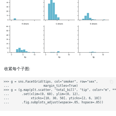
收紧每个子图:
>>> g = sns.FacetGrid(tips, col="smoker", row="sex",

...                   margin_titles=True)

>>> g = (g.map(plt.scatter, "total_bill", "tip", color="m", **
...       .set(xlim=(0, 60), ylim=(0, 12),

...            xticks=[10, 30, 50], yticks=[2, 6, 10])

...       .fig.subplots_adjust(wspace=.05, hspace=.05))
