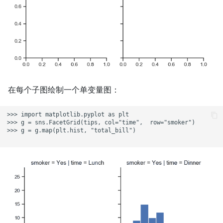
在每个子图绘制一个单变量图：
>>> import matplotlib.pyplot as plt

>>> g = sns.FacetGrid(tips, col="time",  row="smoker")

>>> g = g.map(plt.hist, "total_bill")
