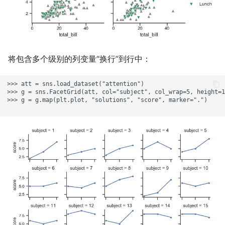
将包含多个级别的列变量“换行”到行中：
>>> att = sns.load_dataset("attention")

>>> g = sns.FacetGrid(att, col="subject", col_wrap=5, height=1
>>> g = g.map(plt.plot, "solutions", "score", marker=".")
