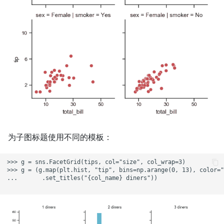
为子图标题使用不同的模板：
>>> g = sns.FacetGrid(tips, col="size", col_wrap=3)

>>> g = (g.map(plt.hist, "tip", bins=np.arange(0, 13), color="
...       .set_titles("{col_name} diners"))
