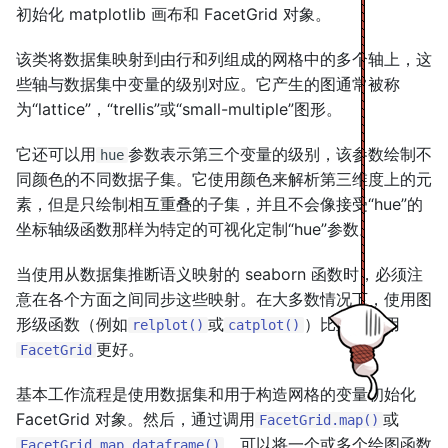
初始化 matplotlib 画布和 FacetGrid 对象。
s
e
该类将数据集映射到由行和列组成的网格中的多个轴上，这
些轴与数据集中变量的级别对应。它产生的图通常被称
a
为“lattice”，“trellis”或“small-multiple”图形。
r
它还可以用
参数表示第三个变量的级别，该参数绘制不
hue
c
同颜色的不同数据子集。它使用颜色来解析第三维度上的元
h
素，但是只绘制相互重叠的子集，并且不会像接受“hue”的
坐标轴级函数那样为特定的可视化定制“hue”参数。
i
n
当使用从数据集推断语义映射的 seaborn 函数时，必须注
意在各个方面之间同步这些映射。在大多数情况下，使用图
g
形级函数（例如
或
）比直接使用
relplot()
catplot()
更好。
FacetGrid
基本工作流程是使用数据集和用于构造网格的变量初始化
FacetGrid 对象。然后，通过调用
或
FacetGrid.map()
，可以将一个或多个绘图函数
FacetGrid.map_dataframe()