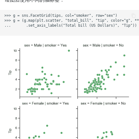
>>> g = sns.FacetGrid(tips, col="smoker", row="sex")

>>> g = (g.map(plt.scatter, "total_bill", "tip", color="g", **
...       .set_axis_labels("Total bill (US Dollars)", "Tip"))
