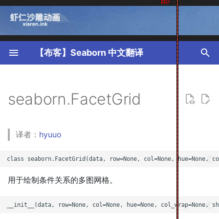
T
y
【布客】Seaborn 中文翻译
p
e
seaborn.FacetGrid
t
o
译者：
hyuuo
s
t
a
用于绘制条件关系的多图网格。
r
t