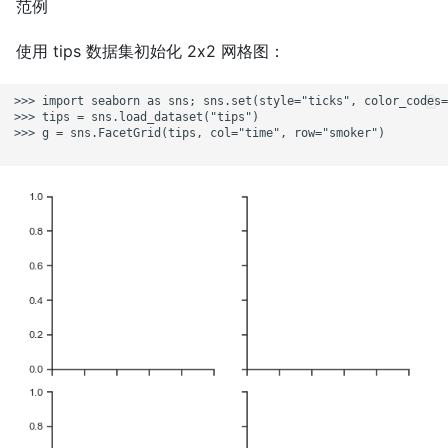
范例
使用 tips 数据集初始化 2x2 网格图：
>>> import seaborn as sns; sns.set(style="ticks", color_codes=
>>> tips = sns.load_dataset("tips")

>>> g = sns.FacetGrid(tips, col="time", row="smoker")
