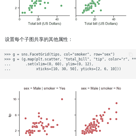
设置每个子图共享的其他属性：
>>> g = sns.FacetGrid(tips, col="smoker", row="sex")

>>> g = (g.map(plt.scatter, "total_bill", "tip", color="r", **
...       .set(xlim=(0, 60), ylim=(0, 12),

...            xticks=[10, 30, 50], yticks=[2, 6, 10]))
