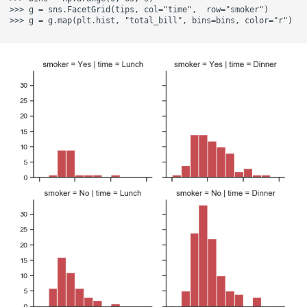
>>> g = sns.FacetGrid(tips, col="time",  row="smoker")

>>> g = g.map(plt.hist, "total_bill", bins=bins, color="r")
