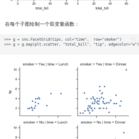
在每个子图绘制一个双变量函数：
>>> g = sns.FacetGrid(tips, col="time",  row="smoker")

>>> g = g.map(plt.scatter, "total_bill", "tip", edgecolor="w")
