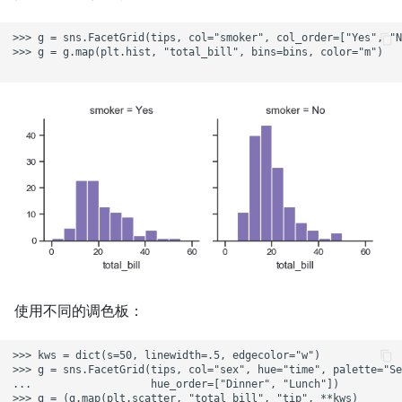
>>> g = sns.FacetGrid(tips, col="smoker", col_order=["Yes", "N
>>> g = g.map(plt.hist, "total_bill", bins=bins, color="m")

使用不同的调色板：
>>> kws = dict(s=50, linewidth=.5, edgecolor="w")

>>> g = sns.FacetGrid(tips, col="sex", hue="time", palette="Se
...                   hue_order=["Dinner", "Lunch"])

>>> g = (g.map(plt.scatter, "total_bill", "tip", **kws)
