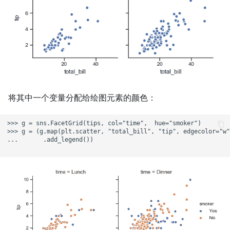
将其中一个变量分配给绘图元素的颜色：
>>> g = sns.FacetGrid(tips, col="time",  hue="smoker")

>>> g = (g.map(plt.scatter, "total_bill", "tip", edgecolor="w"
...       .add_legend())
