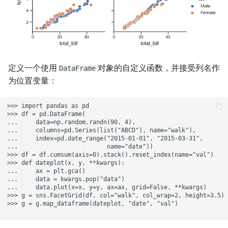
定义一个使用
对象的自定义函数，并接受列名作
DataFrame
为位置变量：
>>> import pandas as pd

>>> df = pd.DataFrame(

...     data=np.random.randn(90, 4),

...     columns=pd.Series(list("ABCD"), name="walk"),

...     index=pd.date_range("2015-01-01", "2015-03-31",

...                         name="date"))

>>> df = df.cumsum(axis=0).stack().reset_index(name="val")

>>> def dateplot(x, y, **kwargs):

...     ax = plt.gca()

...     data = kwargs.pop("data")

...     data.plot(x=x, y=y, ax=ax, grid=False, **kwargs)

>>> g = sns.FacetGrid(df, col="walk", col_wrap=2, height=3.5)

>>> g = g.map_dataframe(dateplot, "date", "val")
