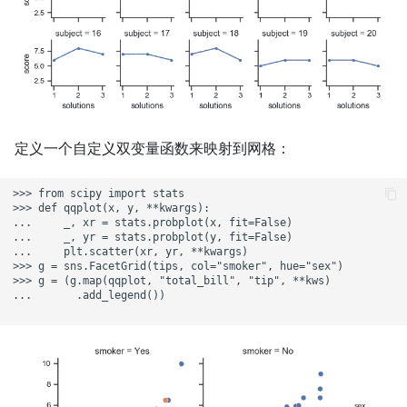
定义一个自定义双变量函数来映射到网格：
>>> from scipy import stats

>>> def qqplot(x, y, **kwargs):

...     _, xr = stats.probplot(x, fit=False)

...     _, yr = stats.probplot(y, fit=False)

...     plt.scatter(xr, yr, **kwargs)

>>> g = sns.FacetGrid(tips, col="smoker", hue="sex")

>>> g = (g.map(qqplot, "total_bill", "tip", **kws)

...       .add_legend())
