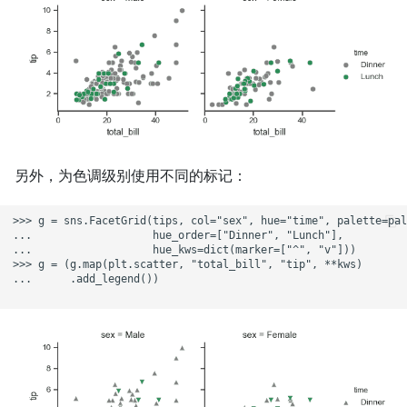
另外，为色调级别使用不同的标记：
>>> g = sns.FacetGrid(tips, col="sex", hue="time", palette=pal
...                   hue_order=["Dinner", "Lunch"],

...                   hue_kws=dict(marker=["^", "v"]))

>>> g = (g.map(plt.scatter, "total_bill", "tip", **kws)

...      .add_legend())
