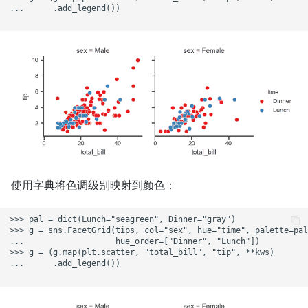
...      .add_legend())

使用字典将色调级别映射到颜色：
>>> pal = dict(Lunch="seagreen", Dinner="gray")

>>> g = sns.FacetGrid(tips, col="sex", hue="time", palette=pal
...                   hue_order=["Dinner", "Lunch"])

>>> g = (g.map(plt.scatter, "total_bill", "tip", **kws)

...      .add_legend())
