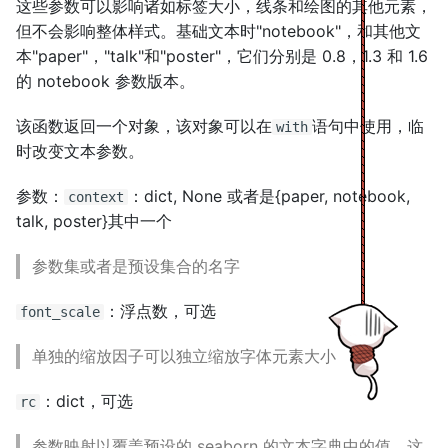
这些参数可以影响诸如标签大小，线条和绘图的其他元素，
s
但不会影响整体样式。基础文本时"notebook"，和其他文
e
本"paper"，"talk"和"poster"，它们分别是 0.8，1.3 和 1.6
的 notebook 参数版本。
a
r
该函数返回一个对象，该对象可以在
语句中使用，临
with
时改变文本参数。
c
h
参数：
：dict, None 或者是{paper, notebook,
context
talk, poster}其中一个
i
参数集或者是预设集合的名字
n
g
：浮点数，可选
font_scale
单独的缩放因子可以独立缩放字体元素大小
：dict，可选
rc
参数映射以覆盖预设的 seaborn 的文本字典中的值。这