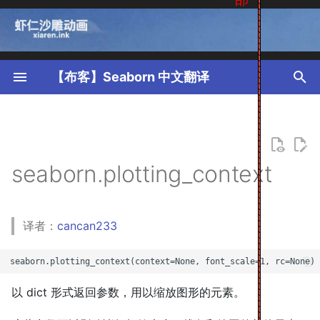
T
y
【布客】Seaborn 中文翻译
p
e
t
seaborn.plotting_context
o
s
译者：
cancan233
t
a
r
以 dict 形式返回参数，用以缩放图形的元素。
t