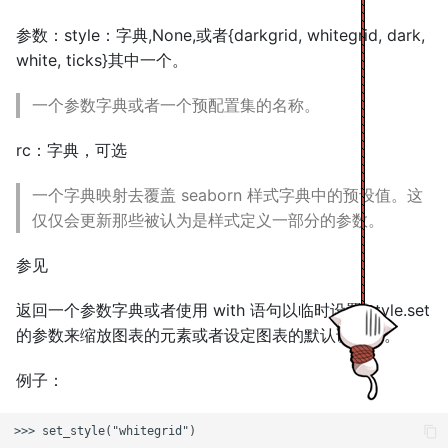
s
参数：style：字典,None,或者{darkgrid, whitegrid, dark,
e
white, ticks}其中一个。
a
一个参数字典或者一个预配置集的名称。
r
rc：字典，可选
c
一个字典映射去覆盖 seaborn 样式字典中的预设值。这
h
仅仅会更新那些被认为是样式定义一部分的参数。
i
参见
n
g
返回一个参数字典或者使用 with 语句以临时设置 style.set
的参数来缩放图表的元素或者设定图表的默认调色板。
例子：