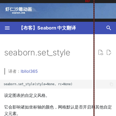
T
y
【布客】Seaborn 中文翻译
p
e
seaborn.set_style
t
o
译者：
lbllol365
s
t
a
设定图表的自定义风格。
r
它会影响诸如坐标轴的颜色，网格默认是否开启和其他自定
t
义元素。