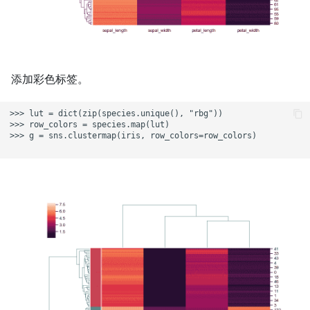
添加彩色标签。
>>> lut = dict(zip(species.unique(), "rbg"))

>>> row_colors = species.map(lut)

>>> g = sns.clustermap(iris, row_colors=row_colors)
