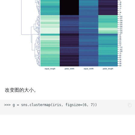
改变图的大小。
>>> g = sns.clustermap(iris, figsize=(6, 7))
