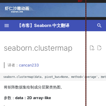
T
y
【布客】Seaborn 中文翻译
p
e
seaborn.clustermap
t
o
译者：
cancan233
s
t
a
将矩阵数据集绘制成分层聚类热图。
r
参数：
data：2D array-like
t