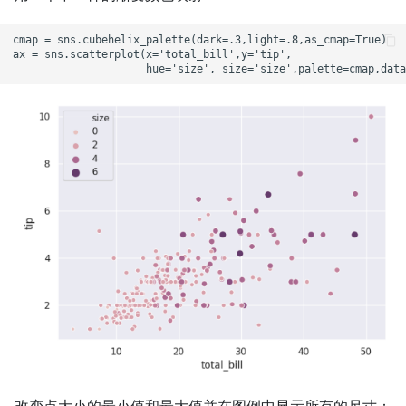
cmap = sns.cubehelix_palette(dark=.3,light=.8,as_cmap=True)

ax = sns.scatterplot(x='total_bill',y='tip',
