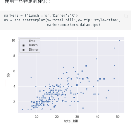
使用一些特定的标识：
markers = {'Lunch':'s','Dinner':'X'}

ax = sns.scatterplot(x='total_bill',y='tip',style='time',
