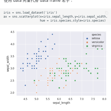
使用 data 向量代替 data frame 名字：
iris = sns.load_dataset('iris')

ax = sns.scatterplot(x=iris.sepal_length,y=iris.sepal_width,
