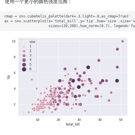
使用一个更小的颜色强度范围：
cmap = sns.cubehelix_palette(dark=.3,light=.8,as_cmap=True)

ax = sns.scatterplot(x='total_bill',y='tip',hue='size',size='s