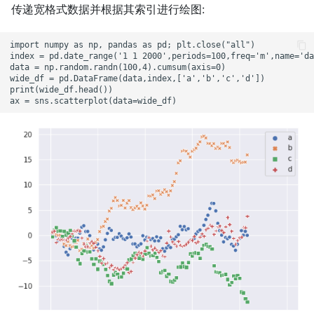
传递宽格式数据并根据其索引进行绘图:
import numpy as np, pandas as pd; plt.close("all")

index = pd.date_range('1 1 2000',periods=100,freq='m',name='da
data = np.random.randn(100,4).cumsum(axis=0)

wide_df = pd.DataFrame(data,index,['a','b','c','d'])

print(wide_df.head())
