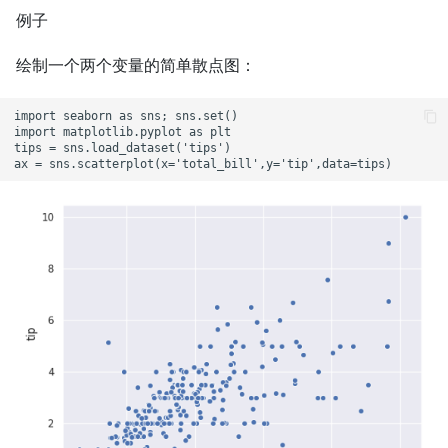
例子
绘制一个两个变量的简单散点图：
import seaborn as sns; sns.set()

import matplotlib.pyplot as plt

tips = sns.load_dataset('tips')
