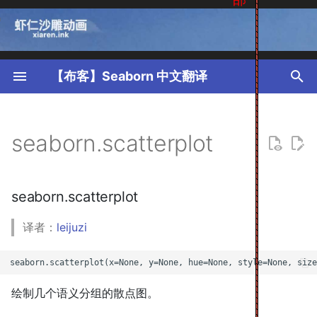
T
y
【布客】Seaborn 中文翻译
p
seaborn.scatterplot
e
seaborn.scatterplot
t
o
seaborn.scatterplot
s
t
译者：
leijuzi
a
r
绘制几个语义分组的散点图。
t