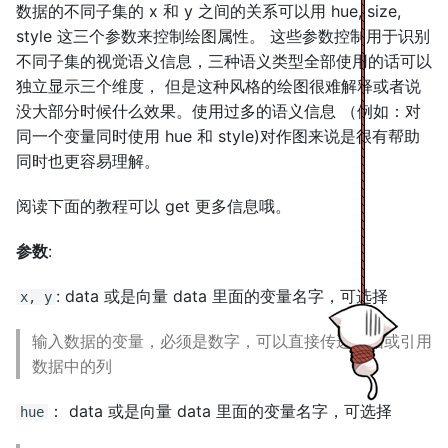
数据的不同子集的 x 和 y 之间的关系可以用 hue, size,
s
style 这三个参数来控制绘图属性。 这些参数控制用于识别
e
不同子集的视觉语义信息，三种语义类型全部使用的话可以
独立显示三个维度， 但是这种风格的绘图很难解释或者说
a
没大部分时候什么效果。使用过多的语义信息 （例如：对
r
同一个变量同时使用 hue 和 style)对作图来说是很有帮助
c
同时也更容易理解。
h
阅读下面的教程可以 get 更多信息哦。
i
参数
:
n
: data 或是向量 data 里面的变量名字，可选择
x, y
g
输入数据的变量，必须是数字，可以直接传递数据或引用
数据中的列
： data 或是向量 data 里面的变量名字，可选择
hue