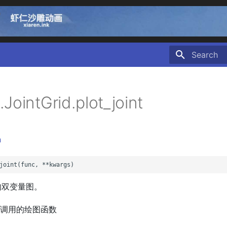
Type to sta
JointGrid.plot_joint
n
的双变量图。
调用的绘图函数