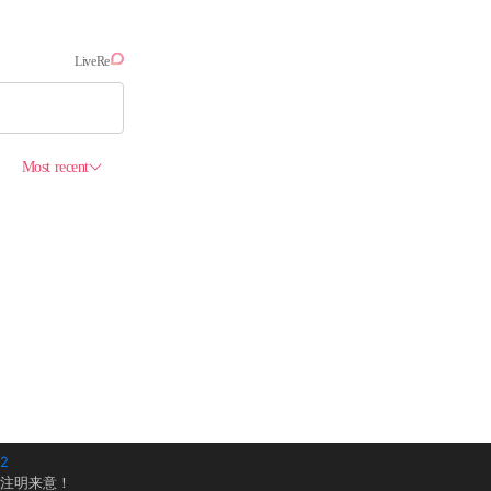
2
 请注明来意！