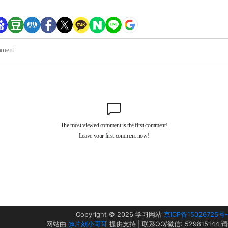
Copyright ©
2026
学习网站
京ICP备15026725号-
网站由
@片刻小哥哥
提供支持 | 联系QQ/微信: 529815144